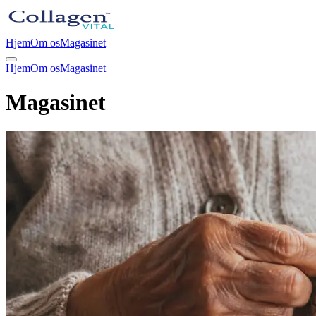
Hjem
Om os
Magasinet
Hjem
Om os
Magasinet
Magasinet