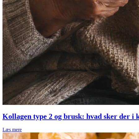
Kollagen type 2 og brusk: hvad sker der i
Læs mere